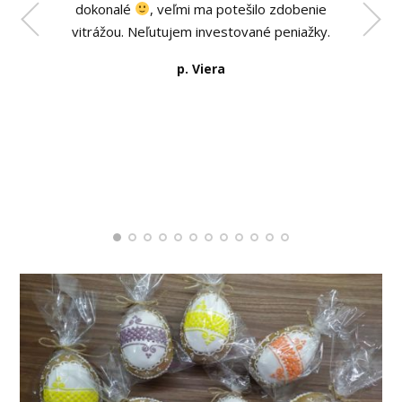
dokonalé
, veľmi ma potešilo zdobenie
vitrážou. Neľutujem investované peniažky.
p. Viera
Růžena Nekudová
Petra Zajakova Klimekova
Veronika Nika
www.ruzenanekudova.cz
Ivana Landsperská
www.pritomnamysl.cz
Zlatica Andová