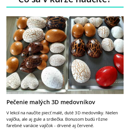
Pečenie malých 3D medovníkov
V lekcií na naučíte piecť malé, duté 3D medovníky. Nielen
vajíčka, ale aj gule a srdiečka. Bonusom budú rôzne
farebné variácie vajíčok - drvené aj červené.