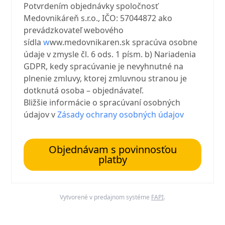
Potvrdením objednávky spoločnosť
Medovnikáreň s.r.o., IČO: 57044872 ako
prevádzkovateľ webového
sídla
w
ww.medovnikaren.sk spracúva osobne
údaje v zmysle čl. 6 ods. 1 písm. b) Nariadenia
GDPR, kedy spracúvanie je nevyhnutné na
plnenie zmluvy, ktorej zmluvnou stranou je
dotknutá osoba – objednávateľ.
Bližšie informácie o spracúvaní osobných
údajov v
Zásady ochrany osobných údajov
Objednávam s povinnosťou
platby
Vytvorené v predajnom systéme
FAPI
.