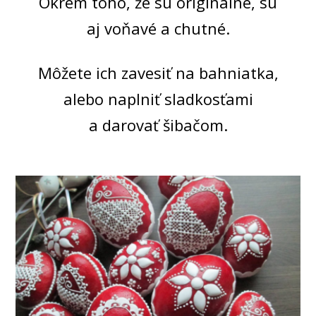
Okrem toho, že sú originálne, sú
aj voňavé a chutné.
Môžete ich zavesiť na bahniatka,
alebo naplniť sladkosťami
a darovať šibačom.