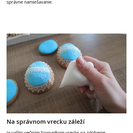
správne namiešavanie.
Na správnom vrecku záleží
Ja vaším večným bojovníkom vrecko na zdobenie