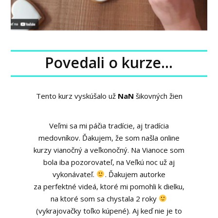
Povedali o kurze...
Tento kurz vyskúšalo už
NaN
šikovných žien
Veľmi sa mi páčia tradície, aj tradícia
medovníkov. Ďakujem, že som našla online
kurzy vianočný a veľkonočný. Na Vianoce som
bola iba pozorovateľ, na Veľkú noc už aj
Martina Janíková
vykonávateľ.
. Ďakujem autorke
za perfektné videá, ktoré mi pomohli k dielku,
na ktoré som sa chystala 2 roky
Barbora Karasová Masárová
Karolina Holubová
(vykrajovačky toľko kúpené). Aj keď nie je to