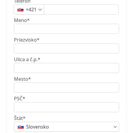
Telefón
+421
Meno*
Priezvisko*
Ulica a č.p.*
Mesto*
PSČ*
Štát*
Slovensko