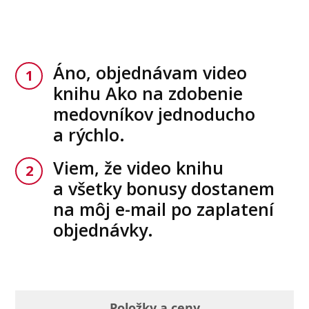
Áno, objednávam video
1
knihu Ako na zdobenie
medovníkov jednoducho
a rýchlo.
Viem, že video knihu
2
a všetky bonusy dostanem
na môj e-mail po zaplatení
objednávky.
Položky a ceny