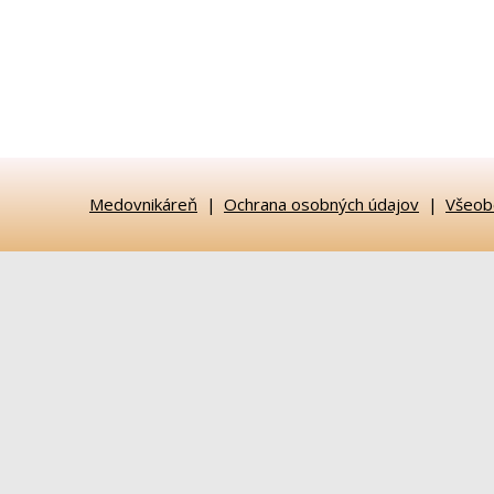
Medovnikáreň
Ochrana osobných údajov
Všeob