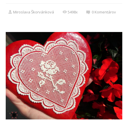
Miroslava Škorvánková
5498x
0
Komentárov