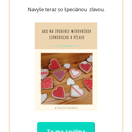
Navyše teraz so špeciánou zľavou.
To ma zaujíma