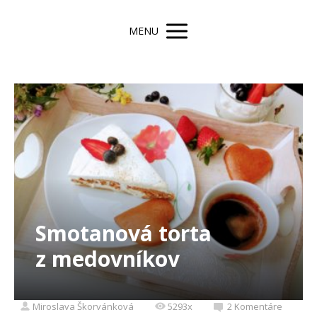
MENU
Smotanová torta
z medovníkov
Miroslava Škorvánková
5293x
2 Komentáre