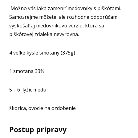
Možno vás láka zameniť medovníky s piškótami.
Samozrejme môžete, ale rozhodne odporúčam
vyskúšať aj medovníkovú verziu, ktorá sa
piškótovej zďaleka nevyrovná.
4 veľké kyslé smotany (375g)
1 smotana 33%
5 – 6 lyžíc medu
škorica, ovocie na ozdobenie
Postup prípravy