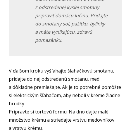
z odstredenej kyslej smotany
pripraviť domácu lučinu. Pridajte
do smotany soľ, pažítku, bylinky
a máte vynikajúcu, zdravú
pomazánku.
V ďalšom kroku vyšľahajte šľahačkovú smotanu,
pridajte do nej odstredenú smotanu, med
a dôkladne premiešajte. Ak je to potrebné pomôžte
si elektrickým šľahačom, aby neboli v kréme žiadne
hrudky.
Pripravte si tortovú formu. Na dno dajte malé
množstvo krému a striedajte vrstvu medovníkov
a vrstvu krému.