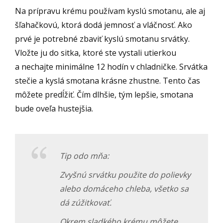
Na prípravu krému používam kyslú smotanu, ale aj
šľahačkovú, ktorá dodá jemnosť a vláčnosť. Ako
prvé je potrebné zbaviť kyslú smotanu srvátky.
Vložte ju do sitka, ktoré ste vystali utierkou
a nechajte minimálne 12 hodín v chladničke. Srvátka
stečie a kyslá smotana krásne zhustne. Tento čas
môžete predĺžiť. Čím dlhšie, tým lepšie, smotana
bude oveľa hustejšia.
Tip odo mňa:
Zvyšnú srvátku použite do polievky
alebo domáceho chleba, všetko sa
dá zúžitkovať.
Okrem sladkého krému môžete